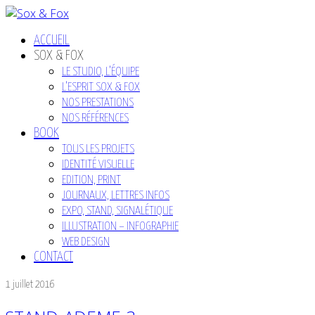
ACCUEIL
SOX & FOX
LE STUDIO, L’ÉQUIPE
L’ESPRIT SOX & FOX
NOS PRESTATIONS
NOS RÉFÉRENCES
BOOK
TOUS LES PROJETS
IDENTITÉ VISUELLE
EDITION, PRINT
JOURNAUX, LETTRES INFOS
EXPO, STAND, SIGNALÉTIQUE
ILLUSTRATION – INFOGRAPHIE
WEB DESIGN
CONTACT
1 juillet 2016