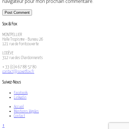
navigateur pour mon prochain commentaire.
Sox & Fox
MONTPELLIER
Halle Tropisme - Bureau 26
121 rue de Fontcouverte
LODÈVE
312 rue des Chardonnerets
+ 33 (0)4 67 88 57 80
contact@soxetfox.fr
Suivez-Nous
Facebook
Linkedin
Accueil
Mentions légales
Contact
↑