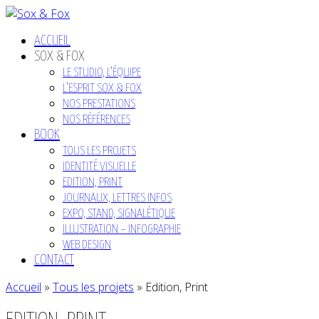
ACCUEIL
SOX & FOX
LE STUDIO, L’ÉQUIPE
L’ESPRIT SOX & FOX
NOS PRESTATIONS
NOS RÉFÉRENCES
BOOK
TOUS LES PROJETS
IDENTITÉ VISUELLE
EDITION, PRINT
JOURNAUX, LETTRES INFOS
EXPO, STAND, SIGNALÉTIQUE
ILLUSTRATION – INFOGRAPHIE
WEB DESIGN
CONTACT
Accueil
»
Tous les projets
»
Edition, Print