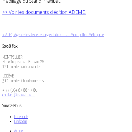
Habillage du Stand Praxibat.
>> Voir les documents d’édition ADEME.
«
ALEC, Agence locale de l’énergie et du climat Montpellier Métropole
Sox & Fox
MONTPELLIER
Halle Tropisme - Bureau 26
121 rue de Fontcouverte
LODÈVE
312 rue des Chardonnerets
+ 33 (0)4 67 88 57 80
contact@soxetfox.fr
Suivez-Nous
Facebook
Linkedin
Accueil