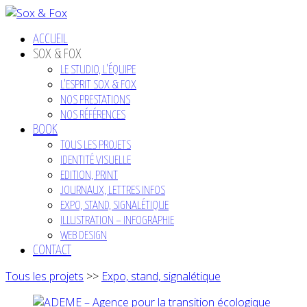
ACCUEIL
SOX & FOX
LE STUDIO, L’ÉQUIPE
L’ESPRIT SOX & FOX
NOS PRESTATIONS
NOS RÉFÉRENCES
BOOK
TOUS LES PROJETS
IDENTITÉ VISUELLE
EDITION, PRINT
JOURNAUX, LETTRES INFOS
EXPO, STAND, SIGNALÉTIQUE
ILLUSTRATION – INFOGRAPHIE
WEB DESIGN
CONTACT
Tous les projets
>>
Expo, stand, signalétique