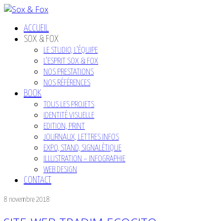
ACCUEIL
SOX & FOX
LE STUDIO, L’ÉQUIPE
L’ESPRIT SOX & FOX
NOS PRESTATIONS
NOS RÉFÉRENCES
BOOK
TOUS LES PROJETS
IDENTITÉ VISUELLE
EDITION, PRINT
JOURNAUX, LETTRES INFOS
EXPO, STAND, SIGNALÉTIQUE
ILLUSTRATION – INFOGRAPHIE
WEB DESIGN
CONTACT
8 novembre 2018