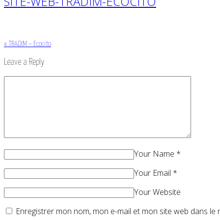
SITE-WEB-TRADIM-ECOCITO
«
TRADIM – Ecocito
Leave a Reply
Your Name
*
Your Email
*
Your Website
Enregistrer mon nom, mon e-mail et mon site web dans le