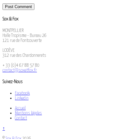
Sox & Fox
MONTPELLIER
Halle Tropisme - Bureau 26
121 rue de Fontcouverte
LODÈVE
312 rue des Chardonnerets
+ 33 (0)4 67 88 57 80
contact@soxetfox.fr
Suivez-Nous
Facebook
Linkedin
Accueil
Mentions légales
Contact
↑
©
Sox & Fox
2026