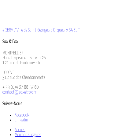
«
SERM / Ville de Saint-Georges d’Orques
»
SA ELIT
Sox & Fox
MONTPELLIER
Halle Tropisme - Bureau 26
121 rue de Fontcouverte
LODÈVE
312 rue des Chardonnerets
+ 33 (0)4 67 88 57 80
contact@soxetfox.fr
Suivez-Nous
Facebook
Linkedin
Accueil
Mentions légales