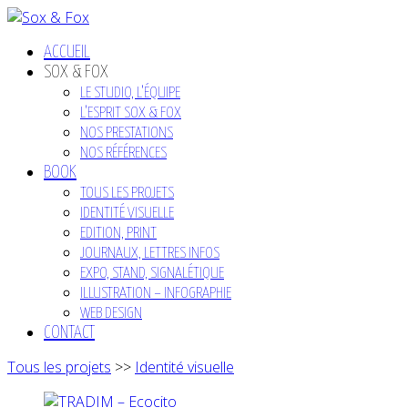
ACCUEIL
SOX & FOX
LE STUDIO, L’ÉQUIPE
L’ESPRIT SOX & FOX
NOS PRESTATIONS
NOS RÉFÉRENCES
BOOK
TOUS LES PROJETS
IDENTITÉ VISUELLE
EDITION, PRINT
JOURNAUX, LETTRES INFOS
EXPO, STAND, SIGNALÉTIQUE
ILLUSTRATION – INFOGRAPHIE
WEB DESIGN
CONTACT
Tous les projets
>>
Identité visuelle