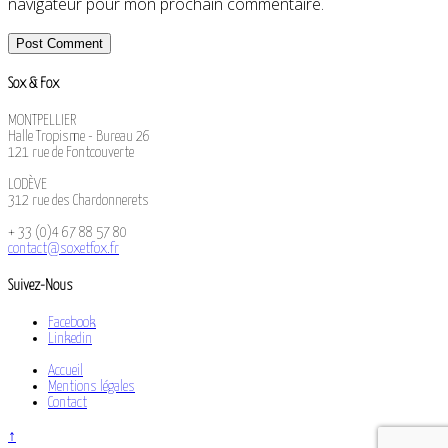
navigateur pour mon prochain commentaire.
Sox & Fox
MONTPELLIER
Halle Tropisme - Bureau 26
121 rue de Fontcouverte
LODÈVE
312 rue des Chardonnerets
+ 33 (0)4 67 88 57 80
contact@soxetfox.fr
Suivez-Nous
Facebook
Linkedin
Accueil
Mentions légales
Contact
↑