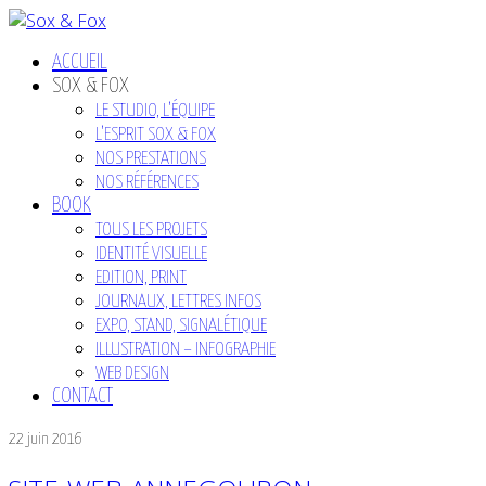
ACCUEIL
SOX & FOX
LE STUDIO, L’ÉQUIPE
L’ESPRIT SOX & FOX
NOS PRESTATIONS
NOS RÉFÉRENCES
BOOK
TOUS LES PROJETS
IDENTITÉ VISUELLE
EDITION, PRINT
JOURNAUX, LETTRES INFOS
EXPO, STAND, SIGNALÉTIQUE
ILLUSTRATION – INFOGRAPHIE
WEB DESIGN
CONTACT
22 juin 2016