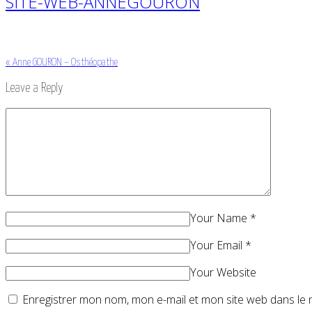
SITE-WEB-ANNEGOURON
«
Anne GOURON – Osthéopathe
Leave a Reply
Your Name
*
Your Email
*
Your Website
Enregistrer mon nom, mon e-mail et mon site web dans le