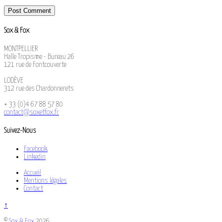
Sox & Fox
MONTPELLIER
Halle Tropisme - Bureau 26
121 rue de Fontcouverte
LODÈVE
312 rue des Chardonnerets
+ 33 (0)4 67 88 57 80
contact@soxetfox.fr
Suivez-Nous
Facebook
Linkedin
Accueil
Mentions légales
Contact
↑
©
Sox & Fox
2026