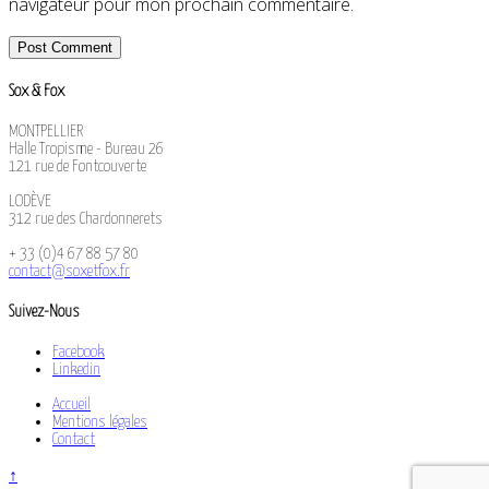
navigateur pour mon prochain commentaire.
Sox & Fox
MONTPELLIER
Halle Tropisme - Bureau 26
121 rue de Fontcouverte
LODÈVE
312 rue des Chardonnerets
+ 33 (0)4 67 88 57 80
contact@soxetfox.fr
Suivez-Nous
Facebook
Linkedin
Accueil
Mentions légales
Contact
↑