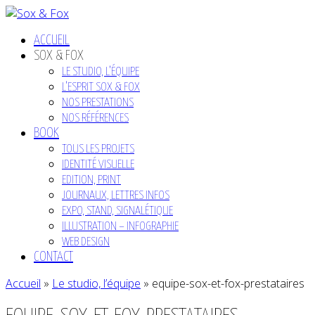
ACCUEIL
SOX & FOX
LE STUDIO, L’ÉQUIPE
L’ESPRIT SOX & FOX
NOS PRESTATIONS
NOS RÉFÉRENCES
BOOK
TOUS LES PROJETS
IDENTITÉ VISUELLE
EDITION, PRINT
JOURNAUX, LETTRES INFOS
EXPO, STAND, SIGNALÉTIQUE
ILLUSTRATION – INFOGRAPHIE
WEB DESIGN
CONTACT
Accueil
»
Le studio, l’équipe
»
equipe-sox-et-fox-prestataires